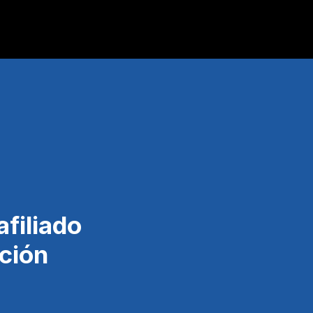
filiado 
ción