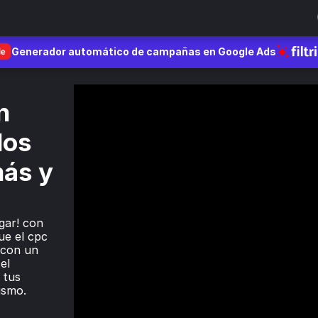
Generador automático de campañas en Google Ads
 
os 
ás y 
gar! con 
e el cpc 
 con un 
l 
tus 
ismo.