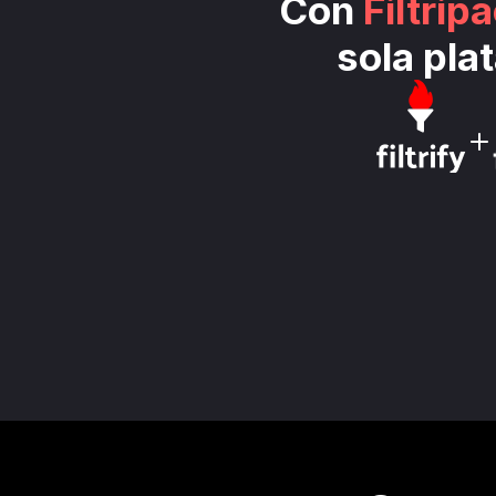
Con 
Filtrip
sola pla