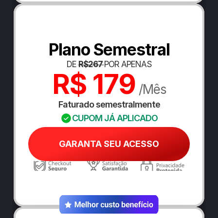
Plano Semestral
DE 
R$267 
POR APENAS
R$ 179
 /Mês
Faturado semestralmente
CUPOM JÁ APLICADO
GARANTA SEU ACESSO