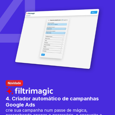
4. Criador automático de campanhas 
Google Ads
crie sua campanha num passe de mágica, 
preenchendo apenas o necessário, e aproveite a 