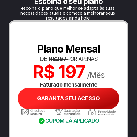
Escolha o seu plano
escolha o plano que melhor se adapta às suas 
necessidades atuais e comece a melhorar seus 
resultados ainda hoje.
Plano Mensal
DE 
R$267 
POR APENAS
R$ 197
 /Mês
Faturado mensalmente
GARANTA SEU ACESSO
CUPOM JÁ APLICADO