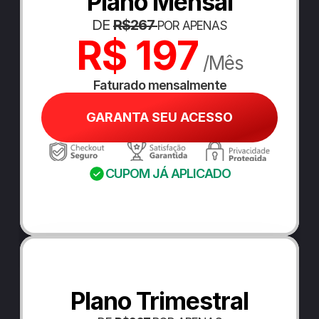
Plano Mensal
DE 
R$267 
POR APENAS
R$ 197
 /Mês
Faturado mensalmente
GARANTA SEU ACESSO
CUPOM JÁ APLICADO
Plano Trimestral