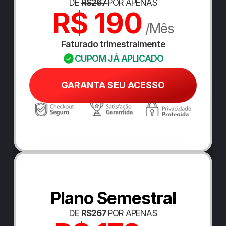
DE 
R$267 
POR APENAS
R$ 190
 /Mês
Faturado trimestralmente
CUPOM JÁ APLICADO
GARANTA SEU ACESSO
Plano Semestral
DE 
R$267 
POR APENAS