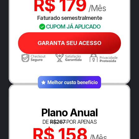
R$ 179
 /Mês
Faturado semestralmente
CUPOM JÁ APLICADO
GARANTA SEU ACESSO
Plano Anual
DE 
R$267 
POR APENAS
R$ 158
 /Mês