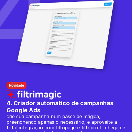
4. Criador automático de campanhas 
Google Ads
crie sua campanha num passe de mágica, 
preenchendo apenas o necessário, e aproveite a 
total integração com filtripage e filtripixel.  chega de 