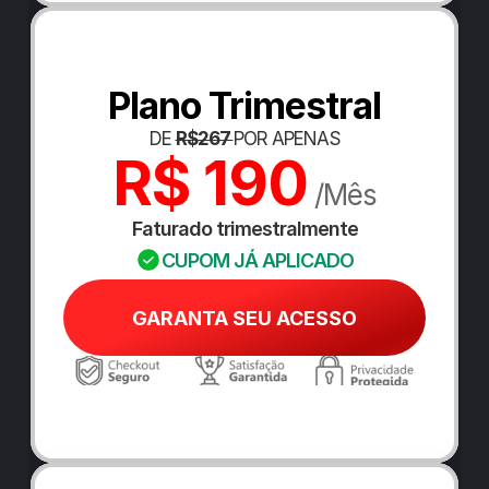
Plano Trimestral
DE 
R$267 
POR APENAS
R$ 190
 /Mês
Faturado trimestralmente
CUPOM JÁ APLICADO
GARANTA SEU ACESSO