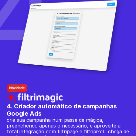
4. Criador automático de campanhas 
Google Ads
crie sua campanha num passe de mágica, 
preenchendo apenas o necessário, e aproveite a 
total integração com filtripage e filtripixel.  chega de 