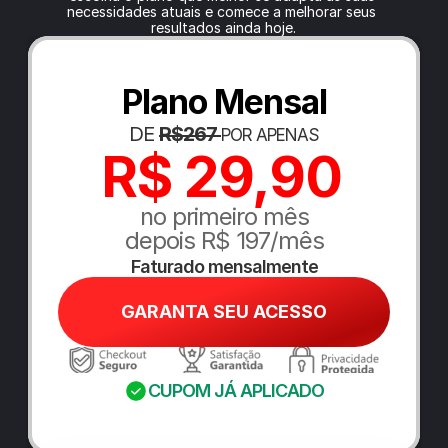
necessidades atuais e comece a melhorar seus 
resultados ainda hoje.
Plano Mensal
DE 
R$267 
POR APENAS
R$ 29,90
no primeiro mês
depois R$ 197/mês
Faturado mensalmente
GARANTA SEU ACESSO
CUPOM JÁ APLICADO