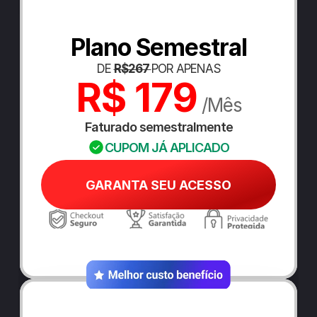
Plano Semestral
DE 
R$267 
POR APENAS
R$ 179
 /Mês
Faturado semestralmente
CUPOM JÁ APLICADO
GARANTA SEU ACESSO