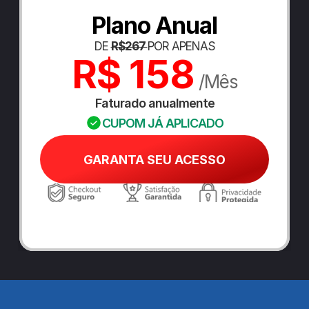
Plano Anual
DE 
R$267 
POR APENAS
R$ 158
 /Mês
Faturado anualmente
CUPOM JÁ APLICADO
GARANTA SEU ACESSO